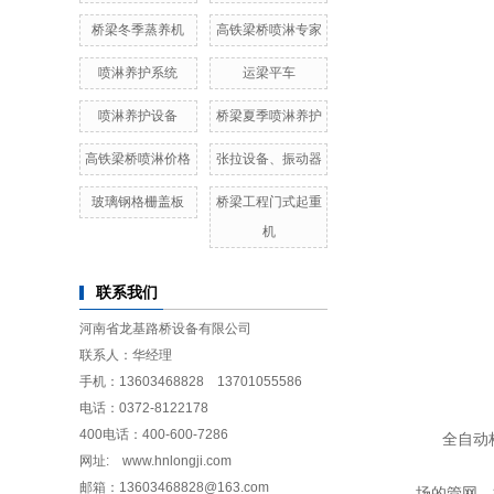
桥梁冬季蒸养机
高铁梁桥喷淋专家
喷淋养护系统
运梁平车
喷淋养护设备
桥梁夏季喷淋养护
高铁梁桥喷淋价格
张拉设备、振动器
玻璃钢格栅盖板
桥梁工程门式起重
机
联系我们
河南省龙基路桥设备有限公司
联系人：华经理
手机：13603468828 13701055586
电话：0372-8122178
400电话：400-600-7286
全自动
网址: www.hnlongji.com
邮箱：13603468828@163.com
场的管网。