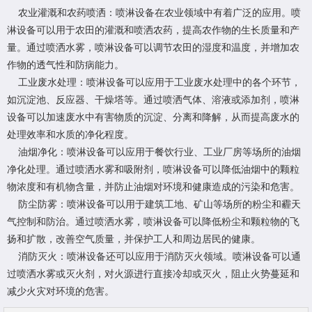
农业灌溉和农药喷洒：喷淋设备在农业领域中有着广泛的应用。喷
淋设备可以用于农田的灌溉和喷洒农药，提高农作物的生长质量和产
量。通过喷洒水雾，喷淋设备可以调节农田的湿度和温度，并增加农
作物的透气性和防病能力。
工业废水处理：喷淋设备可以应用于工业废水处理中的各个环节，
如沉淀池、反应器、干燥塔等。通过喷洒气体、溶液或添加剂，喷淋
设备可以加速废水中有害物质的沉淀、分离和降解，从而提高废水的
处理效率和水质的净化程度。
油烟净化：喷淋设备可以应用于餐饮行业、工业厂房等场所的油烟
净化处理。通过喷洒水雾和吸附剂，喷淋设备可以降低油烟中的颗粒
物浓度和有机物含量，并防止油烟对环境和健康造成的污染和危害。
防尘防雾：喷淋设备可以用于建筑工地、矿山等场所的粉尘和霾天
气控制和防治。通过喷洒水雾，喷淋设备可以降低粉尘和颗粒物的飞
扬和扩散，改善空气质量，并保护工人和周边居民的健康。
消防灭火：喷淋设备还可以应用于消防灭火领域。喷淋设备可以通
过喷洒水雾或灭火剂，对火源进行直接冷却或灭火，阻止火势蔓延和
减少火灾对环境的危害。